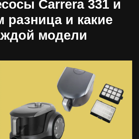
осы Carrera 331 и
ем разница и какие
аждой модели