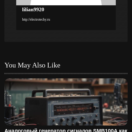
п
lilian9920
и
http://electrotechy.ru
с
я
м
You May Also Like
Аналоговый генератор сигналов SMB100A как