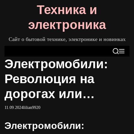
S
Техника и
k
i
электроника
p
t
Сайт о бытовой технике, электронике и новинках
o
c
S
M
o
Электромобили:
e
e
n
a
n
t
r
u
Революция на
c
e
h
n
дорогах или
t
временный тренд?
11.09.2024
lilian9920
Электромобили: