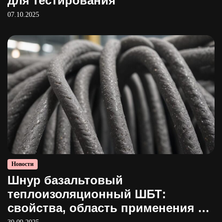
для тестирования
07.10.2025
Новости
Шнур базальтовый
теплоизоляционный ШБТ:
свойства, область применения и
производство