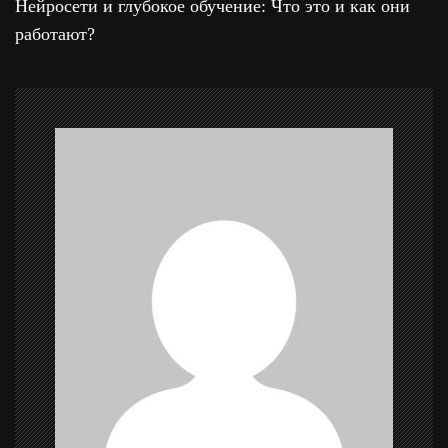
Нейросети и глубокое обучение: Что это и как они
и
работают?
г
а
ц
и
я
п
о
з
а