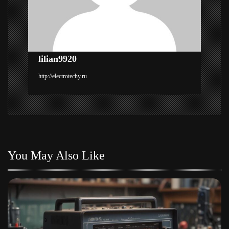
з
а
п
lilian9920
и
http://electrotechy.ru
с
я
м
You May Also Like