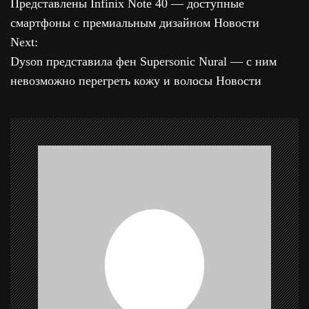
Представлены Infinix Note 40 — доступные
а
смартфоны с премиальным дизайном Новости
Next:
в
Dyson представила фен Supersonic Nural — с ним
и
невозможно перегреть кожу и волосы Новости
г
а
ц
и
я
п
о