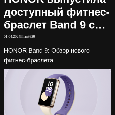
доступный фитнес-
браслет Band 9 с
NFC и AMOLED-
01.04.2024
lilian9920
дисплеем Новости
HONOR Band 9: Обзор нового
фитнес-браслета