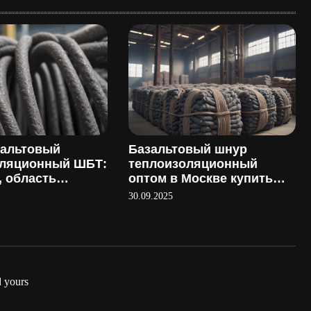
зальтовый
Базальтовый шнур
оляционный ШБТ:
теплоизоляционный
, область
оптом в Москве купить
ия и
напрямую у
30.09.2025
ство
производителя
 yours