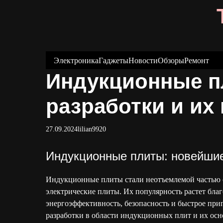
S
k
i
p
t
Электроника
Гаджеты
Новости
Обзоры
Ремонт
o
Индукционные п
c
o
разработки и их
n
t
27.09.2024
lilian9920
e
n
Индукционные плиты: новейшие
t
Индукционные плиты стали неотъемлемой частью с
электрические плиты. Их популярность растет бл
энергоэффективность, безопасность и быстрое при
разработки в области индукционных плит и их ос