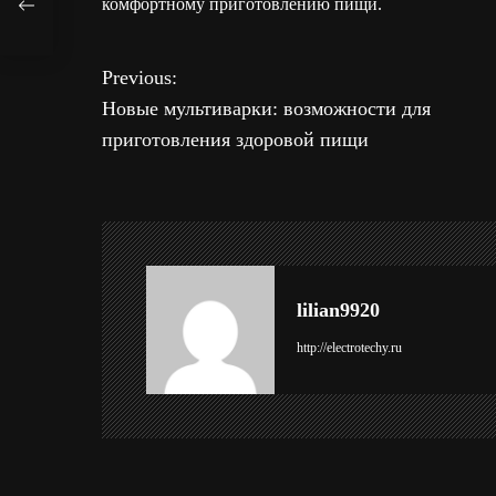
комфортному приготовлению пищи.
Previous:
Н
Новые мультиварки: возможности для
а
приготовления здоровой пищи
в
и
г
lilian9920
а
http://electrotechy.ru
ц
и
я