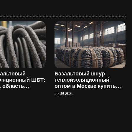
зальтовый
Базальтовый шнур
оляционный ШБТ:
теплоизоляционный
, область
оптом в Москве купить
ия и
напрямую у
30.09.2025
ство
производителя