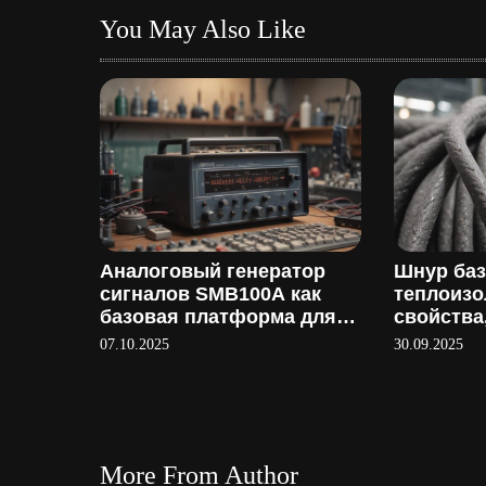
п
You May Also Like
о
з
а
п
и
Аналоговый генератор
Шнур ба
с
сигналов SMB100A как
теплоиз
базовая платформа для
свойства
я
тестирования
применен
07.10.2025
30.09.2025
производ
м
More From Author