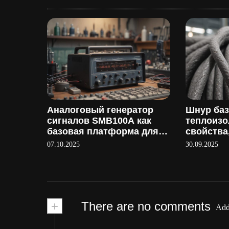
Аналоговый генератор
Шнур ба
сигналов SMB100A как
теплоиз
базовая платформа для
свойства
тестирования
применен
07.10.2025
30.09.2025
производ
+
There are no comments
Add