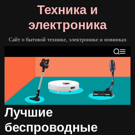
S
Техника и
k
i
электроника
p
t
Сайт о бытовой технике, электронике и новинках
o
c
S
M
o
e
e
n
a
n
t
r
u
c
e
h
n
t
Лучшие
беспроводные