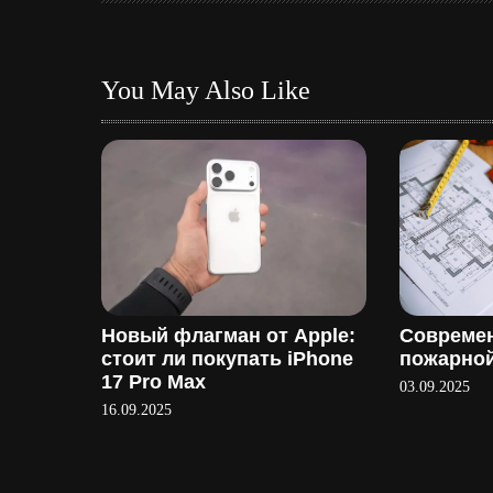
я
п
You May Also Like
о
з
а
п
и
Новый флагман от Apple:
Совреме
с
стоит ли покупать iPhone
пожарной
17 Pro Max
03.09.2025
я
16.09.2025
м