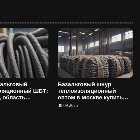
зальтовый
Базальтовый шнур
оляционный ШБТ:
теплоизоляционный
, область
оптом в Москве купить
ия и
напрямую у
30.09.2025
ство
производителя