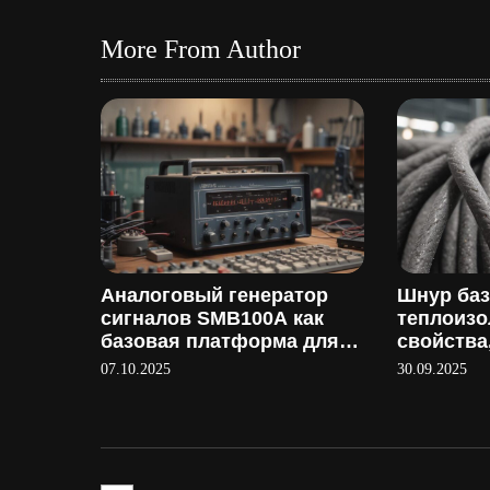
More From Author
Аналоговый генератор
Шнур ба
сигналов SMB100A как
теплоиз
базовая платформа для
свойства
тестирования
применен
07.10.2025
30.09.2025
производ