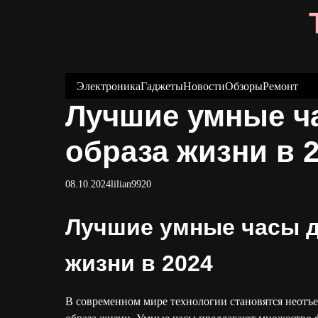
S
k
i
p
t
Электроника
Гаджеты
Новости
Обзоры
Ремонт
o
Лучшие умные ч
c
o
образа жизни в 
n
t
08.10.2024
lilian9920
e
n
Лучшие умные часы д
t
жизни в 2024
В современном мире технологии становятся неотъ