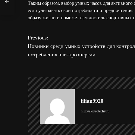
и
Таким образом, выбор умных часов для активного о
если учитывать свои потребности и предпочтения. 
образу жизни и поможет вам достичь спортивных 
Previous:
Н
Новинки среди умных устройств для контрол
а
потребления электроэнергии
в
и
г
lilian9920
а
http://electrotechy.ru
ц
и