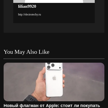
п
lilian9920
и
http://electrotechy.ru
с
я
м
You May Also Like
Новый флагман от Apple: стоит ли покупать