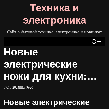
S
Техника и
k
i
электроника
p
t
Сайт о бытовой технике, электронике и новинках
o
c
S
M
o
Новые
e
e
n
a
n
t
r
u
электрические
c
e
h
n
ножи для кухни:
t
преимущества и
07.10.2024
lilian9920
недостатки
Новые электрические