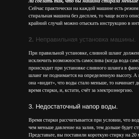
ли сделать так, что бы машина стирала меньше 
Сейчас практически на каждой машине есть режим 
стиральная машина без дисплея, то чаще всего опи
крайний случай можно отыскать инструкцию в инте
2.
Неправильная установка машины.
При правильной установке, сливной шланг должен
исключить возможность самослива (когда вода сам
происходит при установке сливного шланга в фанов
шланг не поднимается на определенную высоту. А 
она «видит», что воды стало меньше, то начинает д
время стирки, и, кстати, счёт за электроэнергию.
3. Недостаточный напор воды.
Время стирки рассчитывается при условии, что вод
чем меньше давление на залив, тем дольше будет ст
Представьте, вы поставили короткую стирку на 20 