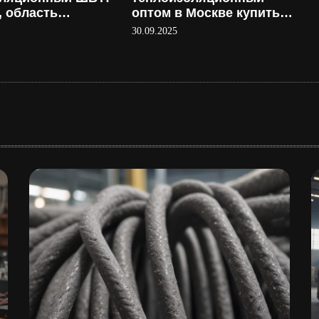
, область
оптом в Москве купить
ия и
напрямую у
30.09.2025
ство
производителя
: