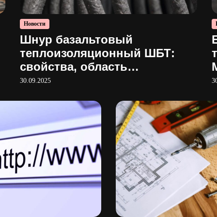
Новости
Шнур базальтовый
теплоизоляционный ШБТ:
свойства, область
применения и производство
30.09.2025
3