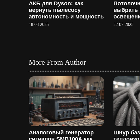
АКБ для Dyson: как
Потолочн
с
вернуть пылесосу
выбрать 
автономность и мощность
освещени
я
интерьер
18.08.2025
22.07.2025
м
More From Author
Аналоговый генератор
Шнур ба
сигналов SMB100A как
теплоиз