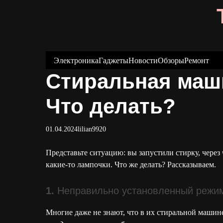
S
k
i
p
t
Электроника
Гаджеты
Новости
Обзоры
Ремонт
o
Стиральная маши
c
o
Что делать?
n
t
01.04.2024
lilian9920
e
n
Представьте ситуацию: вы запустили стирку, через 
t
какие-то лампочки. Что же делать? Рассказываем.
1.
Неправильно установленный режим
Многие даже не знают, что в их стиральной машин