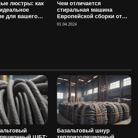
ые люстры: как
Чем отличается
идеальное
стиральная машина
е для вашего
Европейской сборки от
а
Российской?
01.04.2024
зальтовый
Базальтовый шнур
оляционный ШБТ:
теплоизоляционный