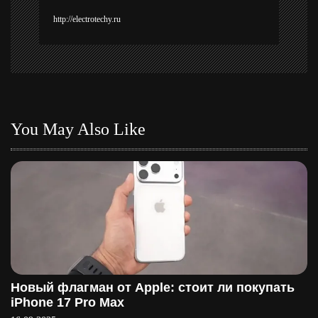
и
http://electrotechy.ru
с
я
м
You May Also Like
Новый флагман от Apple: стоит ли покупать
iPhone 17 Pro Max