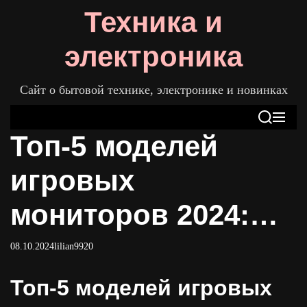
S
Техника и
k
i
электроника
p
t
Сайт о бытовой технике, электронике и новинках
o
c
S
M
o
Топ-5 моделей
e
e
n
a
n
t
r
u
игровых
c
e
h
n
мониторов 2024:
t
советы по выбору
08.10.2024
lilian9920
Топ-5 моделей игровых