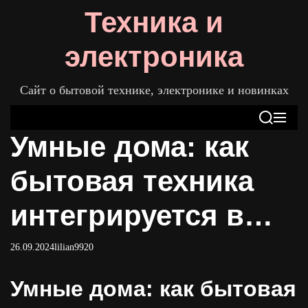
S
Техника и
k
i
электроника
p
t
Сайт о бытовой технике, электронике и новинках
o
c
S
M
o
Умные дома: как
e
e
n
a
n
t
r
u
бытовая техника
c
e
h
n
интегрируется в
t
экосистемы IoT
26.09.2024
lilian9920
Умные дома: как бытовая