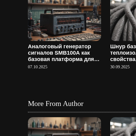
а
п
и
с
Аналоговый генератор
Шнур ба
сигналов SMB100A как
теплоиз
я
базовая платформа для
свойства
тестирования
применен
07.10.2025
30.09.2025
м
производ
More From Author