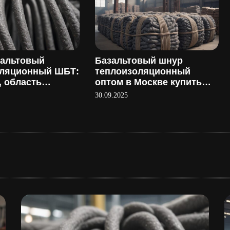
зальтовый
Базальтовый шнур
оляционный ШБТ:
теплоизоляционный
, область
оптом в Москве купить
ия и
напрямую у
30.09.2025
ство
производителя
: