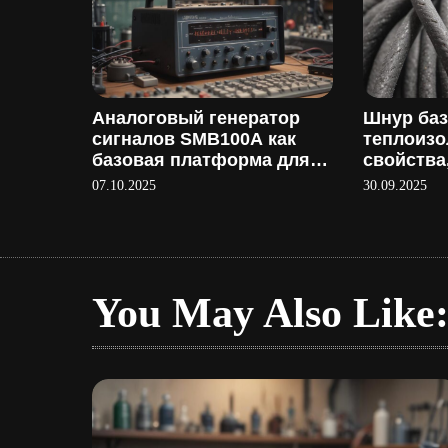
Аналоговый генератор
Шнур ба
сигналов SMB100A как
теплоиз
базовая платформа для
свойства
тестирования
применен
07.10.2025
30.09.2025
производ
You May Also Like