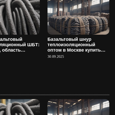
зальтовый
Базальтовый шнур
оляционный ШБТ:
теплоизоляционный
, область
оптом в Москве купить
ия и
напрямую у
30.09.2025
ство
производителя