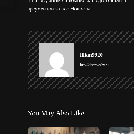
на игры, анимэ и комиксы. Подготовили 5
и
аргументов за вас Новости
в
и
г
а
lilian9920
ц
http://electrotechy.ru
и
я
п
You May Also Like
о
з